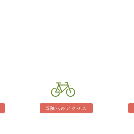
歩く姿
2025年度こざと整骨院 忘年
会
当院へのアクセス