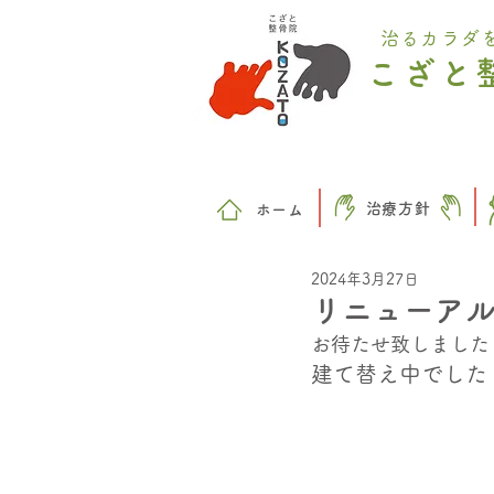
治るカラダ
こざと
治療方針
​ホーム
2024年3月27日
リニューア
お待たせ致しました
建て替え中でした