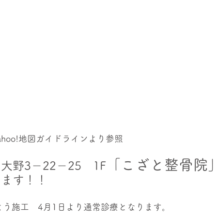
Yahoo!地図ガイドラインより参照
「こざと整骨院
野3－22－25　1F
ります！！
よう施工　4月1日より通常診療となります。