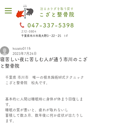
治るカラダを取り戻す
こざと整骨院
047-337-5398
272-0804
千葉県市川市南大野3－22－25 1Ｆ
kozato0115
2023年7月24日
寝苦しい夜に苦しむ人が通う市川のこざ
と整骨院
千葉県 市川市　唯一の根本施術M式テクニック
こざと整骨院　松丸です。
基本的に人間は睡眠時に身体が休まり回復しま
す。
睡眠の質が悪いと、疲れが取れないし
蓄積して数カ月、数年後に何か症状が出たりし
ます。