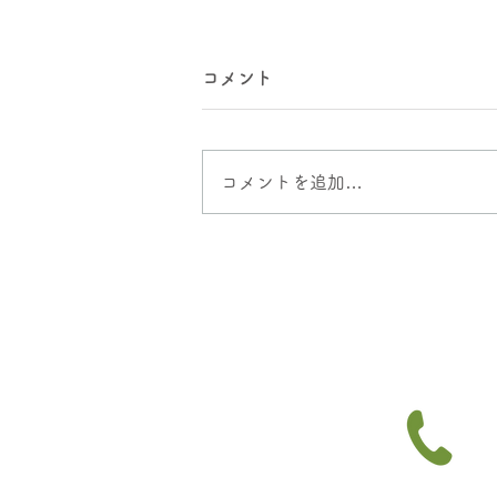
コメント
コメントを追加…
高血圧で悩む人が通う市川
市、市川大野の整骨院