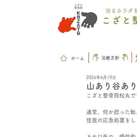
治るカラダ
こざと
治療方針
​ホーム
2024年6月19日
山あり谷あ
こざと整骨院松丸で
通常、何か捻った転
怪我の応急処置をし
それ以外の、慢性的