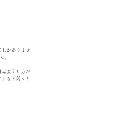
句しかありませ
した。
医者変えた方が
？」など悶々と