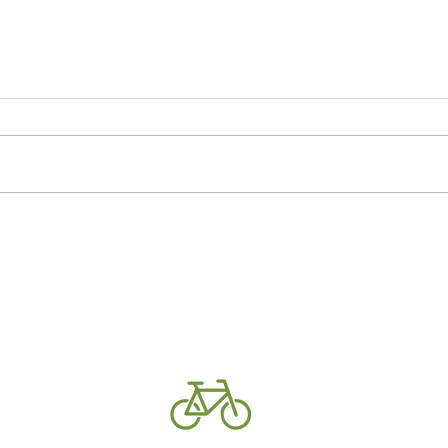
治る時間
気温
応の