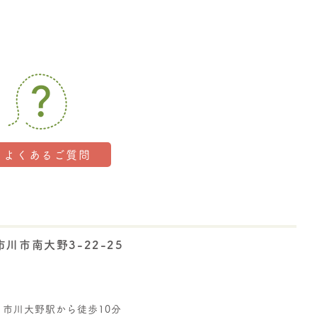
こりと腰痛 気圧の変化
る頭痛、めまい 季節の
り目の体調不良
よくあるご質問
川市南大野3-22-25
 市川大野駅から徒歩10分