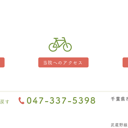
た。
な肩
によ
変わ
当院へのアクセス
047-337-5398
千葉県市
戻す
武蔵野線