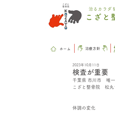
治るカラダ
こざと
治療方針
​ホーム
2023年10月11日
検査が重要
千葉県 市川市　唯
こざと整骨院　松丸
体調の変化