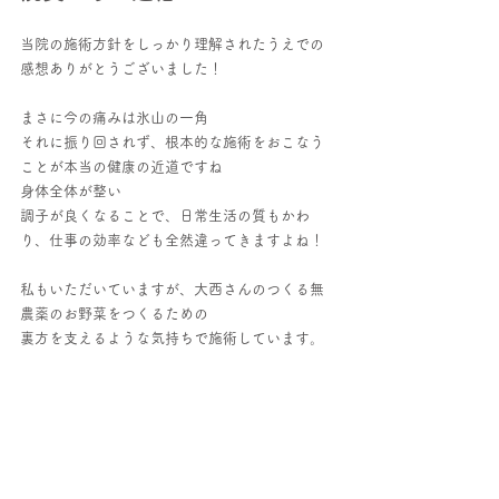
当院の施術方針をしっかり理解されたうえでの
感想ありがとうございました！
まさに今の痛みは氷山の一角
それに振り回されず、根本的な施術をおこなう
ことが本当の健康の近道ですね
身体全体が整い
調子が良くなることで、日常生活の質もかわ
り、仕事の効率なども全然違ってきますよね！
私もいただいていますが、大西さんのつくる無
農薬のお野菜をつくるための
裏方を支えるような気持ちで施術しています。
そして体が資本だとおもいますので
今後もしっかりとサポートせて頂きたいと思い
ます！
自律神経
肩こり
姿勢
体調不良
患者さんの声