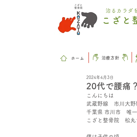
治るカラダ
こざと
治療方針
​ホーム
2024年4月3日
20代で腰痛
こんにちは
武蔵野線　市川大野
千葉県 市川市　唯
こざと整骨院　松丸
僕は子供の頃