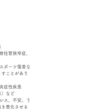
は
、脊柱管狭窄症、
、スポーツ傷害な
こすことがあり
や炎症性疾患
患）など
トレス、不安、う
痛を悪化させる