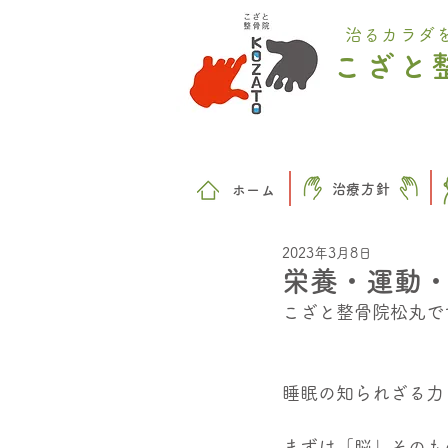
治るカラダ
こざと
治療方針
​ホーム
2023年3月8日
栄養・運動
こざと整骨院松丸で
睡眠の知られざる力
まずは「脳」そのも