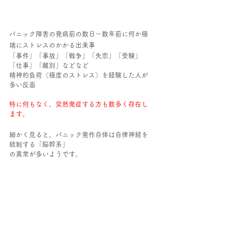
パニック障害の発病前の数日～数年前に何か極
端にストレスのかかる出来事
「事件」「事故」「戦争」「失恋」「受験」
「仕事」「離別」などなど
精神的負荷（極度のストレス）を経験した人が
多い反面
特に何もなく、突然発症する方も数多く存在し
ます。
細かく見ると、パニック発作自体は自律神経を
統制する「脳幹系」
の異常が多いようです。