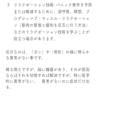
リラクゼーション技術: パニック発作を予防
または軽減するために、深呼吸、瞑想、プ
ログレッシブ・マッスル・リラクセーショ
ン（筋肉の緊張と緩和を交互に行う方法）
などのリラクゼーション技術を学ぶことが
役立つ場合があります。
厄介なのは、「ガン」や「骨折」の様に明らか
な異常がない事です。
雑な例えですが、脳に腫瘍があり、それが原因
ならばそれを切除すれば解決ですが、特に医学
的に異常がない。　異常がないのに症状だけ出
る。