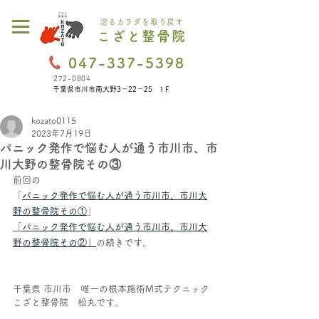
治るカラダを取り戻す
こざと整骨院
047-337-5398
272-0804
千葉県市川市南大野3－22－25 1Ｆ
kozato0115
2023年7月19日
パニック発作で悩む人が通う市川市、市
川大野の整骨院その③
前回の
「
パニック発作で悩む人が通う市川市、市川大
野の整骨院その①
」
「
パニック発作で悩む人が通う市川市、市川大
野の整骨院その②」
の
続きです。
千葉県 市川市　唯一の根本施術M式テクニック
こざと整骨院　松丸です。