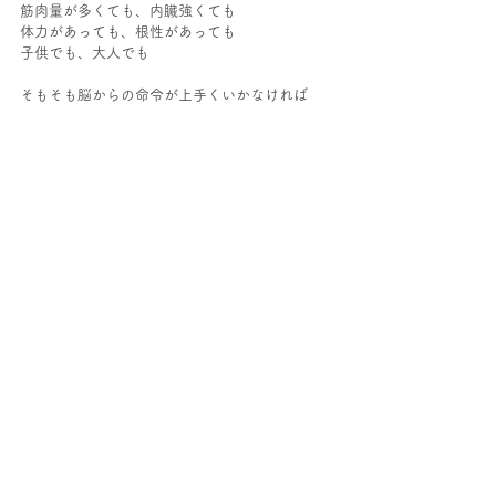
筋肉量が多くても、内臓強くても
体力があっても、根性があっても
子供でも、大人でも
そもそも脳からの命令が上手くいかなければ
「力が入りずらい」「筋肉が固い」「ダルイ」
「関節が固い」「ホルモン分泌異常」「血圧異
常」
「慢性疼痛」「頭痛」「慢性腰痛」「肩こり」
「自律神経異常」「吐き気」「未病」
などなど
どう生活しているかによって
どんな症状があるか？悪いか?は人それぞれです
が