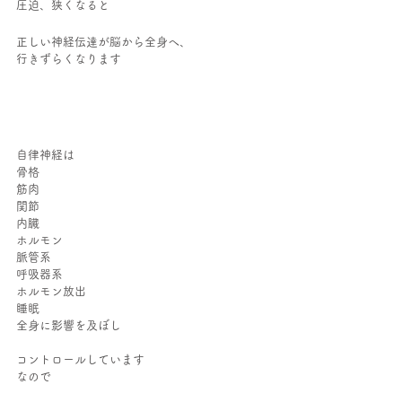
圧迫、狭くなると
正しい神経伝達が脳から全身へ、
行きずらくなります
自律神経は
骨格
筋肉
関節
内臓
ホルモン
脈管系
呼吸器系
ホルモン放出
睡眠
全身に影響を及ぼし
コントロールしています
なので