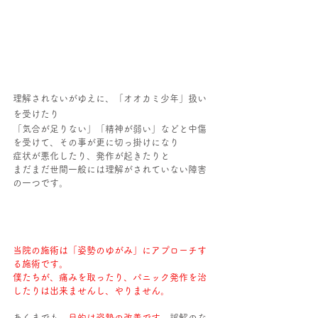
理解されないがゆえに、「オオカミ少年」扱い
を受けたり
「気合が足りない」「精神が弱い」などと中傷
を受けて、その事が更に切っ掛けになり
症状が悪化したり、発作が起きたりと
まだまだ世間一般には理解がされていない障害
の一つです。
当院の施術は「姿勢のゆがみ」にアプローチす
る施術です。
僕たちが、痛みを取ったり、パニック発作を治
したりは出来ませんし、やりません。
あくまでも、
目的は姿勢の改善です。
誤解のな